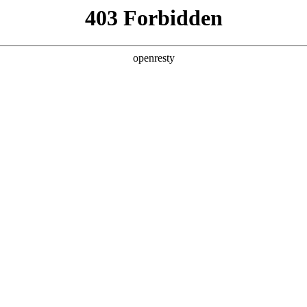
产品及服务
行业解决方案
合作伙伴
投资者关系
围中国企业500强与战略性新兴产业领军企业
2025中国企业500强”及“2025中国战略性新兴产业领军企业100强”榜单。
军企业100强榜单中排名第37位。
数据显示，“500强”企业全年实现营业收入110.15万亿元，入围门槛提